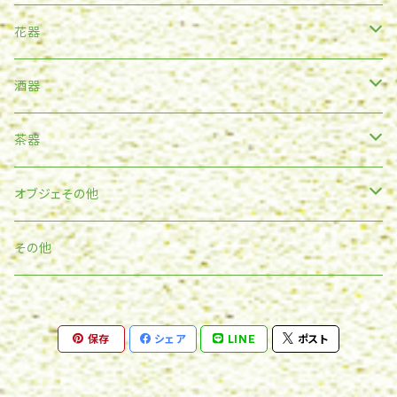
ボール
花器
カップ
一輪挿
酒器
フリーカップ
和食器
筒花入
酒注
茶器
鉢類
洋食器
壷
ぐい呑
湯呑
オブジェその他
ご飯茶碗
皿
そのほか
その他花器
徳利
マグカップ
スタチュウ
その他
皿
コーヒーカップ
抹茶碗
皿
ビアマグ
コーヒーカップ
壁面用
保存
シェア
LINE
ポスト
片口
ボウル
ゴブレット
フリーカップ
フリーカップ
人形
水注
ピッチャー