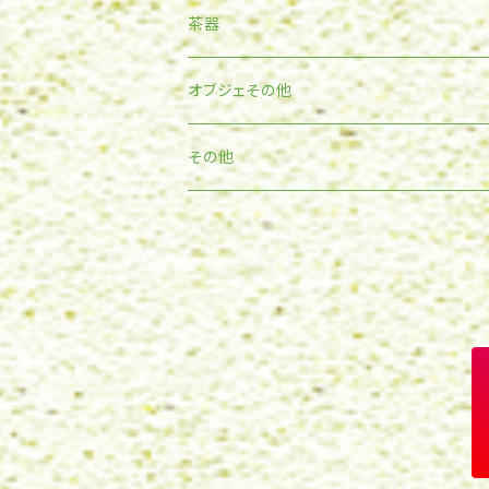
フリーカップ
和食器
筒花入
酒注
茶器
鉢類
洋食器
壷
ぐい呑
湯呑
オブジェその他
ご飯茶碗
皿
そのほか
その他花器
徳利
マグカップ
スタチュウ
その他
皿
コーヒーカップ
抹茶碗
皿
ビアマグ
コーヒーカップ
壁面用
片口
ボウル
ゴブレット
フリーカップ
フリーカップ
人形
水注
ピッチャー
急須類
動植物
どんぶり
マグカップ
コーヒーサーバー
自然
高杯
フリーカップ
ピッチャー
額縁