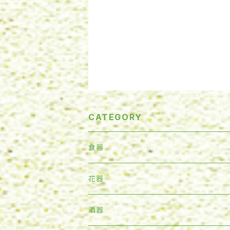
CATEGORY
食器
ボール
花器
カップ
一輪挿
酒器